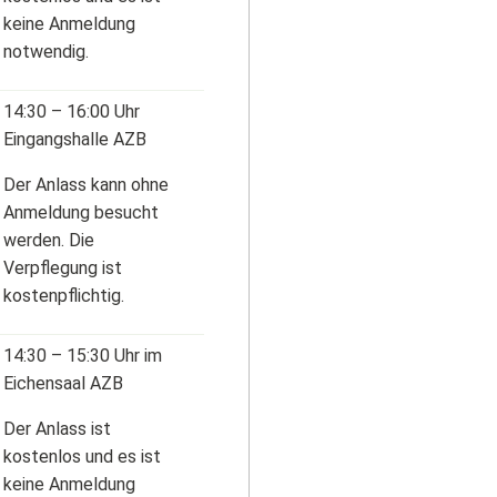
Physiotherapie
Gesundheitsmanagement
keine Anmeldung
notwendig.
Vitalzirkel
Ausbildung
Podologie
Praktika &
14:30 – 16:00 Uhr
Schnupperlehre
Eingangshalle AZB
Spitex
Zivildienst
Der Anlass kann ohne
Fachstelle für
Anmeldung besucht
Altersfragen
Freiwilliges Engagement
werden. Die
Restaurant
Direkt-Bewerbung
Verpflegung ist
Birsfelderhof
kostenpflichtig.
Seminare &
Bankette
14:30 – 15:30 Uhr im
Eichensaal AZB
Mahlzeitendienst
Der Anlass ist
kostenlos und es ist
keine Anmeldung