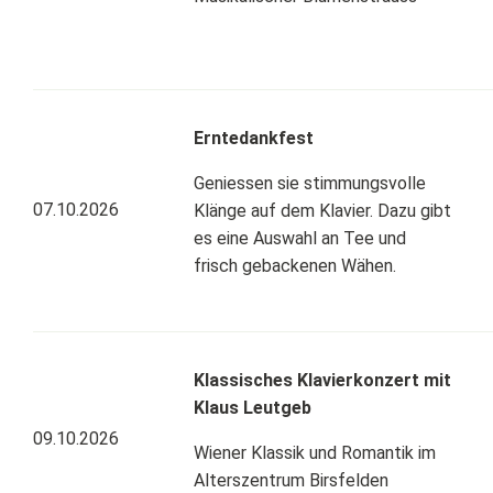
Geschützter Bereich /
Demenzabteilung
Aufnahme & Taxen
Fürsorgegemeinschaft
Erntedankfest
Case Management
Geniessen sie stimmungsvolle
07.10.2026
Klänge auf dem Klavier. Dazu gibt
Anmeldung
es eine Auswahl an Tee und
frisch gebackenen Wähen.
Pflegephilosophie
Betreutes Wohnen
Klassisches Klavierkonzert mit
Klaus Leutgeb
09.10.2026
Wiener Klassik und Romantik im
Alterszentrum Birsfelden