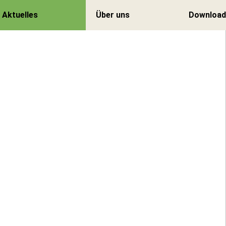
Aktuelles
Über uns
Download
Zurück
Zurück
Veranstaltungen
Leitbild
Stiftung zur
Vision
Hard News
Mission
Anmeldung