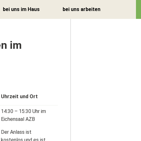
bei uns im Haus
bei uns arbeiten
en im
Uhrzeit und Ort
Zurück
Zurück
Tages- und
Offene Stellen
14:30 – 15:30 Uhr im
Nachtstruktur
Eichensaal AZB
Arbeitgeber Stiftung zur
Coiffeur &
Hard
Wellness
Der Anlass ist
Betriebliches
kostenlos und es ist