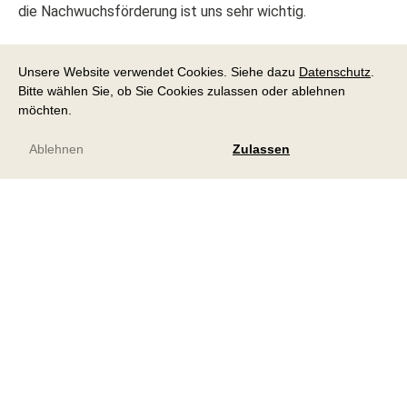
die Nachwuchsförderung ist uns sehr wichtig.
Wir sind uns sehr bewusst, dass unser Personal der Garant
Unsere Website verwendet Cookies. Siehe dazu
Datenschutz
.
dafür ist, dass wir jeden Tag eine exzellente Pflege und
Bitte wählen Sie, ob Sie Cookies zulassen oder ablehnen
Betreuung leisten können. Entsprechend befragen wir
möchten.
unsere Mitarbeiterinnen und Mitarbeiter systematisch
mehrfach im Jahr nach ihrer Zufriedenheit und ihren
Ablehnen
Zulassen
Verbesserungsideen, um uns stetig weiterentwickeln zu
können.
Offene Stellen
Arbeitgeber Stiftung zur Hard
BGM