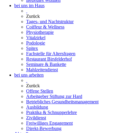
Betreutes Wohnen
bei uns im Haus
Zurück
Tages- und Nachtstruktur
Coiffeur & Wellness
Physiotherapie
Vitalzirkel
Podologie
Spitex
Fachstelle für Altersfragen
Restaurant Birsfelderhof
Seminare & Bankette
Mahlzeitendienst
bei uns arbeiten
Zurück
Offene Stellen
Arbeitgeber Stiftung zur Hard
Betriebliches Gesundheitsmanagement
Ausbildung
Praktika & Schnupperlehre
Zivildienst
Freiwilliges Engagement
Direkt-Bewerbung