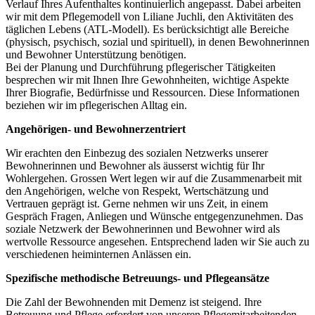
Verlauf Ihres Aufenthaltes kontinuierlich angepasst. Dabei arbeiten
wir mit dem Pflegemodell von Liliane Juchli, den Aktivitäten des
täglichen Lebens (ATL-Modell). Es berücksichtigt alle Bereiche
(physisch, psychisch, sozial und spirituell), in denen Bewohnerinnen
und Bewohner Unterstützung benötigen.
Bei der Planung und Durchführung pflegerischer Tätigkeiten
besprechen wir mit Ihnen Ihre Gewohnheiten, wichtige Aspekte
Ihrer Biografie, Bedürfnisse und Ressourcen. Diese Informationen
beziehen wir im pflegerischen Alltag ein.
Angehörigen- und Bewohnerzentriert
Wir erachten den Einbezug des sozialen Netzwerks unserer
Bewohnerinnen und Bewohner als äusserst wichtig für Ihr
Wohlergehen. Grossen Wert legen wir auf die Zusammenarbeit mit
den Angehörigen, welche von Respekt, Wertschätzung und
Vertrauen geprägt ist. Gerne nehmen wir uns Zeit, in einem
Gespräch Fragen, Anliegen und Wünsche entgegenzunehmen. Das
soziale Netzwerk der Bewohnerinnen und Bewohner wird als
wertvolle Ressource angesehen. Entsprechend laden wir Sie auch zu
verschiedenen heiminternen Anlässen ein.
Spezifische methodische Betreuungs- und Pflegeansätze
Die Zahl der Bewohnenden mit Demenz ist steigend. Ihre
Betreuung und Pflege erfordert von unseren Pflegemitarbeitenden