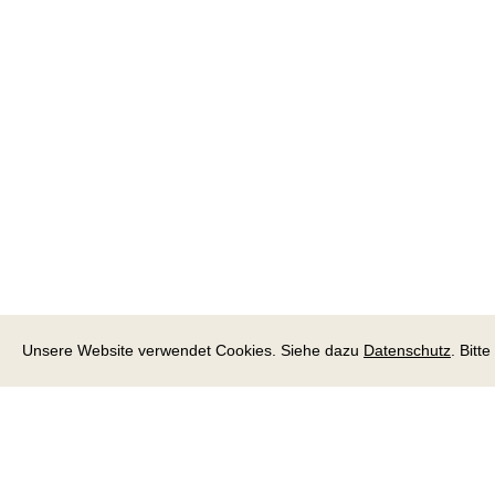
Unsere Website verwendet Cookies. Siehe dazu
Datenschutz
. Bitt
über uns
Die Stiftung zur Hard betreibt das Alterszentrum
Birsfelden mit einer Kapazität von 170 Zimmern