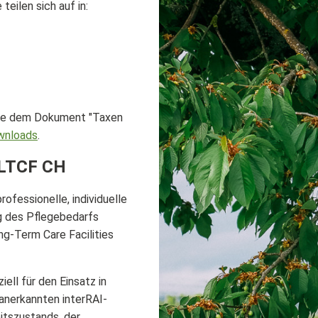
eilen sich auf in:
itte dem Dokument "Taxen
wnloads
.
I LTCF CH
ofessionelle, individuelle
g des Pflegebedarfs
g-Term Care Facilities
ell für den Einsatz in
anerkannten interRAI-
itszustands, der