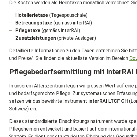
Die Kosten werden als Heimtaxen monatlich verrechnet. Sie t
Hotellerietaxe
(Tagespauschale)
Betreuungstaxe
(gemäss interRAI)
Pflegetaxe
(gemäss interRAI)
Zusatzleistungen
(private Auslagen)
Detaillierte Informationen zu den Taxen entnehmen Sie b
und Preise". Sie finden die aktuellste Version im Bereich
Do
Pflegebedarfsermittlung mit interRA
In unserem Alterszentrum legen wir grossen Wert auf eine pr
und bedarfsgerechte Pflege. Zur systematischen Erfassun
setzen wir das bewährte Instrument
interRAI LTCF CH
(Lon
Schweiz) ein.
Dieses standardisierte Einschätzungsinstrument wurde spezi
Pflegeheimen entwickelt und basiert auf dem international 
System. Es dient der strukturierten Erhebung des Gesundhe